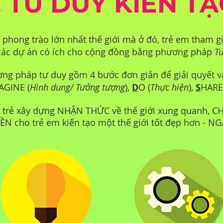
 TƯ DUY KIẾN T
 phong trào lớn nhất thế giới mà ở đó, trẻ em tham g
 các dự án có ích cho cộng đồng bằng phương pháp
Tư
ng pháp tư duy gồm 4 bước đơn giản để giải quyết v
AGINE (
Hình dung/ Tưởng tượng
)
,
D
O (
Thực hiện
),
S
HARE
a trẻ xây dựng NHẬN THỨC về thế giới xung quanh, 
N cho trẻ em kiến tạo một thế giới tốt đẹp hơn - 