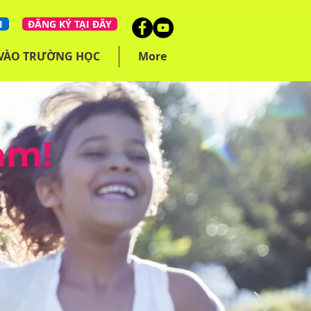
I
ĐĂNG KÝ TẠI ĐÂY
 VÀO TRƯỜNG HỌC
More
am!