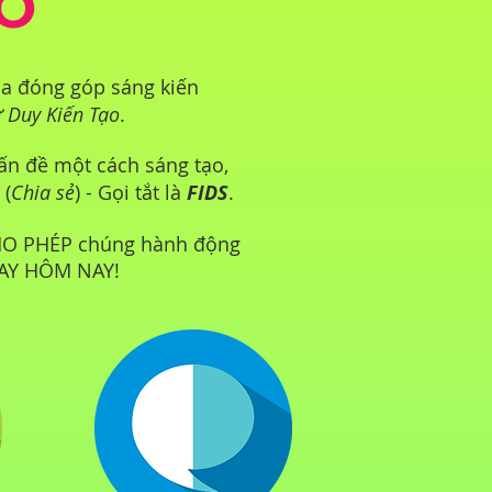
ẠO
ia đóng góp sáng kiến
 Duy Kiến Tạo
.
ấn đề một cách sáng tạo,
 (
Chia sẻ
) - Gọi tắt là
FIDS
.
CHO PHÉP chúng hành động
NGAY HÔM NAY!