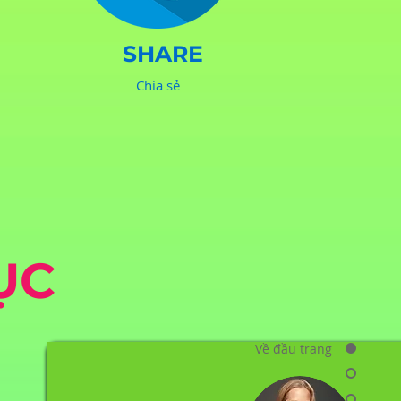
SHARE
Chia sẻ
ỤC
Về đầu trang