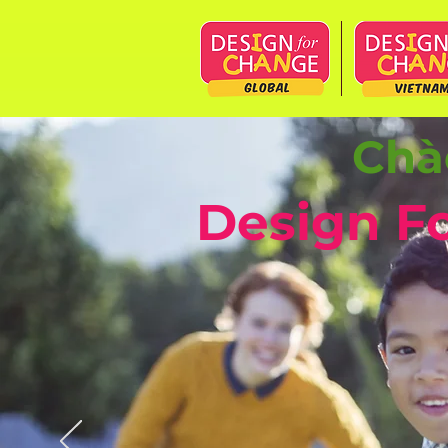
Chà
Design F