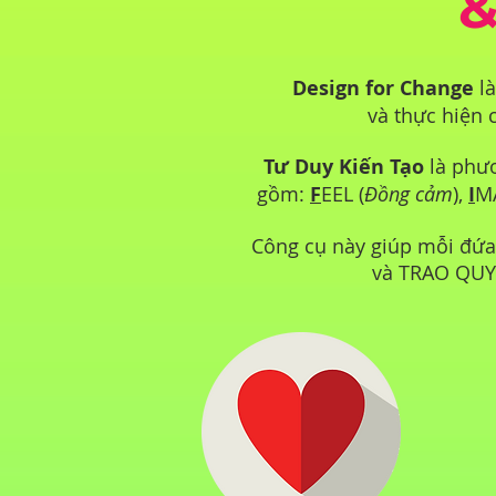
&
Design for Change
là
và thực hiện
Tư Duy Kiến Tạo
là phươ
gồm:
F
EEL (
Đồng cảm
),
I
M
Công cụ này giúp mỗi đứ
và TRAO QUYỀ