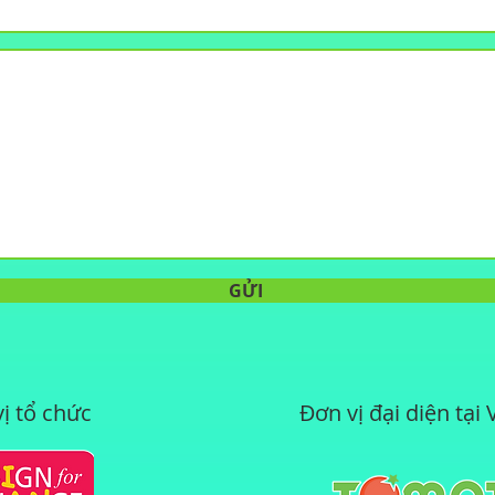
GỬI
ị tổ chức
Đơn vị đại diện tại