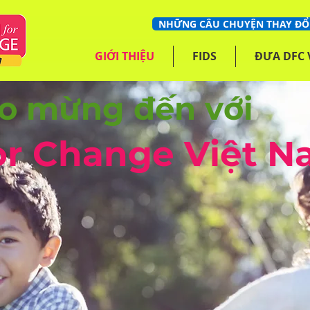
NHỮNG CÂU CHUYỆN THAY ĐỔ
GIỚI THIỆU
FIDS
ĐƯA DFC
o mừng đến với
or Change Việt N